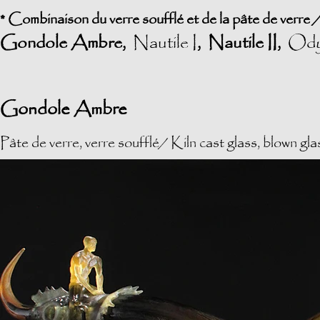
* Combinaison du verre soufflé et de la pâte de verre 
Gondole Ambre,
Nautile I
, Nautile II,
Ody
Gondole Ambre
Pâ
te de verre, verre soufflé/ Kiln cast
glass, blown gla