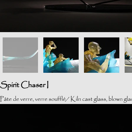
Spirit Chaser I
Pâ
te de verre, verre soufflé/ Kiln cast glass, blown gla