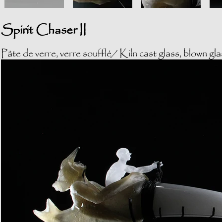
Spirit Chaser II
Pâ
te de verre, verre soufflé/ Kiln cast glass, blown gl