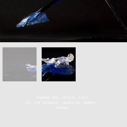
Stephen Pon, verrier d'art
41, rue Lareault, Lavaltrie, Québec,
Canada