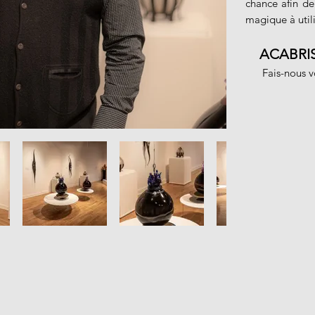
chance afin de 
magique à utili
ACABRI
Fais-nous 