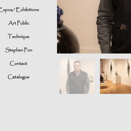
Expos/ Exhibitions
Art Public
Technique
Stephen Pon
Contact
Catalogue