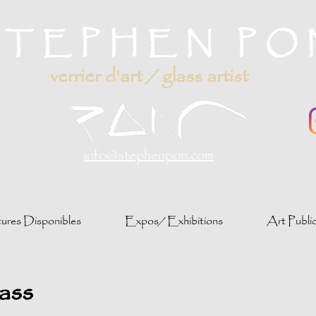
STEPHEN PO
verrier d'art / glass artist
info@stephenpon.com
tures Disponibles
Expos/ Exhibitions
Art Publi
ass