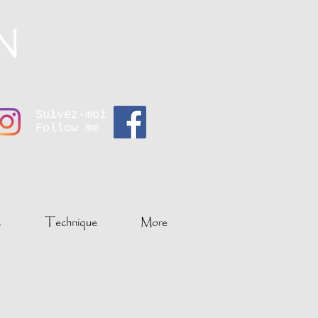
N
Suivez-moi
Follow me
c
Technique
More